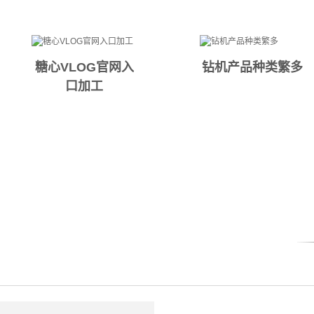
糖心VLOG官网入
钻机产品种类繁多
口加工